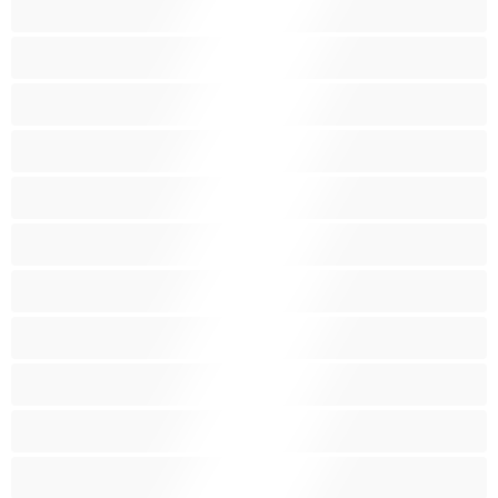
Играчки
Индийки
Колежанки
Космати
Красиви дебелани
Латиноамериканки
Лесбийки
Малки гърди
Мацки
Миньонки