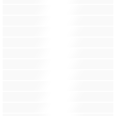
Бременни
Бръснати
Брюнетки
Възрастни
Големи гърди
Големи гърди
Голям задник
Групов секс
Домакини
Женска еякулация
Закръглени