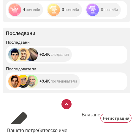
4
3
3
печалби
печалби
печалби
Последвани
+2.4K
Последвани
+2.4K
следвания
+9.4K
Последователи
+9.4K
последователи
Влизане
Регистрация
Вашето потребителско име: