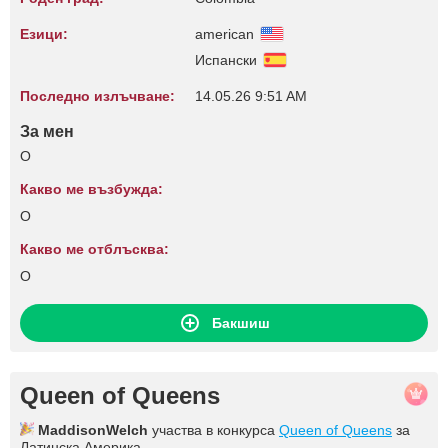
Езици:
american
Испански
Последно излъчване:
14.05.26 9:51 AM
За мен
O
Какво ме възбужда:
O
Какво ме отблъсква:
O
Бакшиш
Queen of Queens
MaddisonWelch
участва в конкурса
Queen of Queens
за
Латинска Америка.