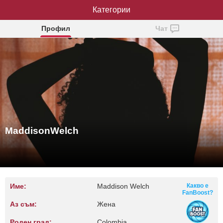
MaddisonWelch
Категории
Профил
Чат
MaddisonWelch
Име:
Maddison Welch
Какво е
FanBoost?
Аз съм:
Жена
Роден град:
Colombia