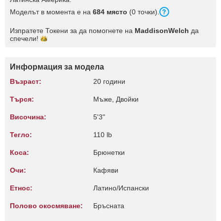
Моделът в момента е на
684 място
(0 точки).
Изпратете Токени за да помогнете на
MaddisonWelch
да
спечели!
Информация за модела
Възраст:
20 години
Търся:
Мъже, Двойки
Височина:
5'3"
Тегло:
110 lb
Коса:
Брюнетки
Очи:
Кафяви
Етнос:
Латино/Испански
Полово окосмяване:
Бръсната