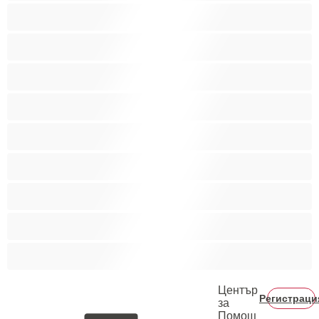
Мускулести
Най-добри за личен чат
Порно звезди
Пушещи жени
Средни гърди
Тийнейджъри 18+
Фетиш
Цветнокожи
Червенокоси
Център
Регистраци
за
Помощ