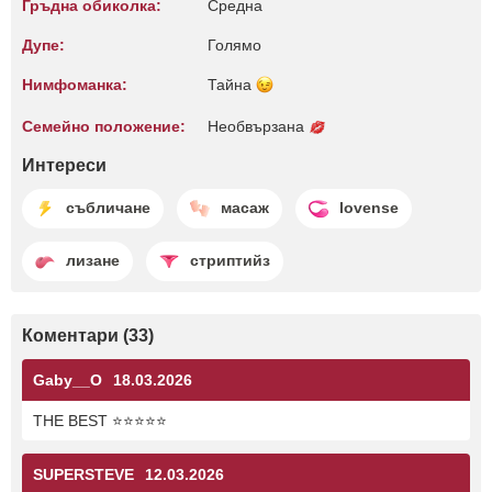
Гръдна обиколка:
Среднa
Дупе:
Голямо
Нимфоманка:
Тайна
Семейно положение:
Необвързана
Интереси
събличане
масаж
lovense
лизане
стриптийз
Коментари (33)
Gaby__O
18.03.2026
THE BEST ⭐⭐⭐⭐⭐
SUPERSTEVE
12.03.2026