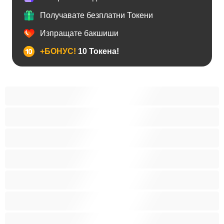
Получавате безплатни Токени
Изпращате бакшиши
+БОНУС!
10 Токена!
BDSM
Азиатки
Анален
Арабки
Бабички
Бели Момичета
Блондинки